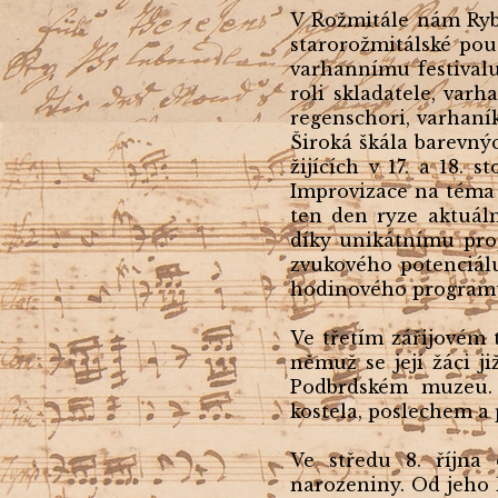
V Rožmitále nám Rybo
starorožmitálské pou
varhannímu festivalu
roli skladatele, var
regenschori, varhaník
Široká škála barevný
žijících v 17. a 18. 
Improvizace na téma 
ten den ryze aktuál
díky unikátnímu pro
zvukového potenciálu
hodinového program
Ve třetím zářijovém 
němuž se její žáci j
Podbrdském muzeu. 
kostela, poslechem a
Ve středu 8. října
narozeniny. Od jeho k