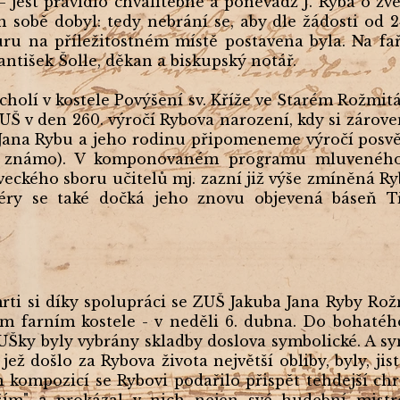
– jest pravidlo chvalitebné a poněvadž J. Ryba o z
h sobě dobyl: tedy nebrání se, aby dle žádosti od 24
kůru na příležitostném místě postavena byla. Na fa
rantišek Šolle, děkan a biskupský notář.
cholí v kostele Povýšení sv. Kříže ve Starém Rožmi
UŠ v den 260. výročí Rybova narození, kdy si zárove
Jana Rybu a jeho rodinu připomeneme výročí posvě
í známo). V komponovaném programu mluveného
veckého sboru učitelů mj. zazní již výše zmíněná R
éry se také dočká jeho znovu objevená báseň Tř
mrti si díky spolupráci se ZUŠ Jakuba Jana Ryby R
 farním kostele - v neděli 6. dubna. Do bohaté
ZUŠky byly vybrány skladby doslova symbolické. A
 jež došlo za Rybova života největší obliby, byly, ji
ch kompozicí se Rybovi podařilo přispět tehdejší c