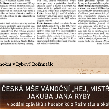
noční v Rybově Rožmitále