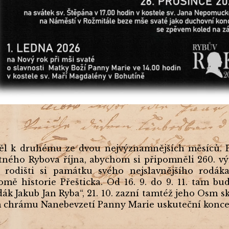
ěl k druhému ze dvou nejvýznamnějších měsíců.
ného Rybova října, abychom si připomněli 260. vý
ě rodišti si památku svého nejslavnějšího rod
mě historie Přešticka. Od 16. 9. do 9. 11. tam 
dák Jakub Jan Ryba“, 21. 10. zazní tamtéž jeho Osm 
kém chrámu Nanebevzetí Panny Marie uskuteční kon