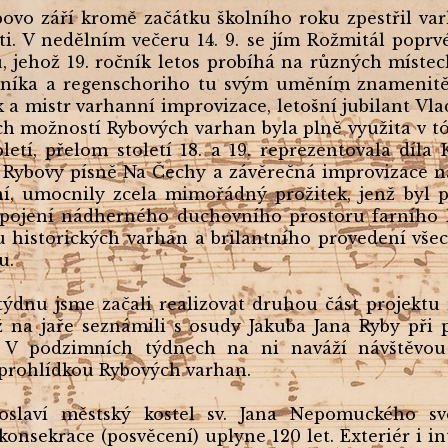
vo září kromě začátku školního roku zpestřil va
ti. V nedělním večeru 14. 9. se jím Rožmitál poprv
, jehož 19. ročník letos probíhá na různých místech
haníka a regenschoriho tu svým uměním znamenitě 
 a mistr varhanní improvizace, letošní jubilant Vla
ch možností Rybových varhan byla plně využita v t
století, přelom století 18. a 19. reprezentovala díl
Rybovy písně Na Čechy a závěrečná improvizace na 
ní, umocnily zcela mimořádný prožitek, jenž byl
pojení nádherného duchovního prostoru farního k
 historických varhan a brilantního provedení všec
u.
týdnu jsme začali realizovat druhou část projektu 
iž na jaře seznámili s osudy Jakuba Jana Ryby při 
V podzimních týdnech na ni naváží návštěvou 
 prohlídkou Rybových varhan.
 oslaví městský kostel sv. Jana Nepomuckého s
onsekrace (posvěcení) uplyne 120 let. Exteriér i i