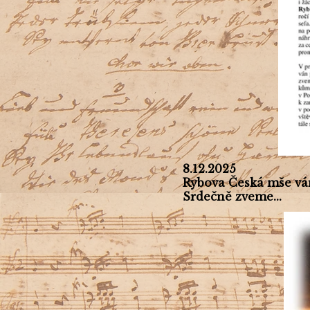
8.12.2025
Rybova Česká mše vá
Srdečně zveme...