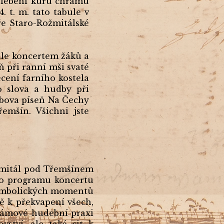
velebení kůru chrámu
. t. m. tato tabule v
ře Staro-Rožmitálské
tále koncertem žáků a
ň při ranní mši svaté
cení farního kostela
 slova a hudby při
ybova píseň Na Čechy
emšín. Všichni jste
ožmitál pod Třemšínem
ho programu koncertu
 symbolických momentů
stě k překvapení všech,
hrámové hudební praxi