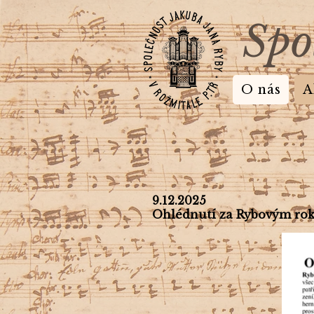
Spo
O nás
A
9.12.2025
Ohlédnutí za Rybovým ro