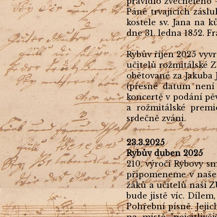
pravidlo zvěčnělého 
Páně trvajících záslu
kostele sv. Jana na 
dne 31. ledna 1852. F
Rybův říjen 2025 vyvr
učitelů rožmitálské Z
obětované za Jakuba 
(přesné datum nen
koncertě v podání pě
a rožmitálské premi
srdečně zváni.
23.3.2025
Rybův duben 2025
210. výročí Rybovy s
připomeneme v našem
žáků a učitelů naší 
bude jistě víc. Dílem,
Pohřební písně. Jeji