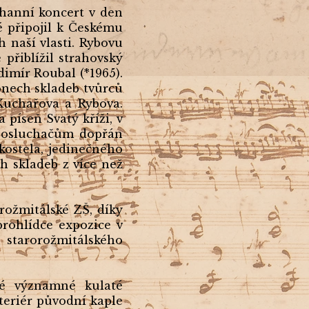
rhanní koncert v den
é připojil k Českému
 naší vlasti. Rybovu
přiblížil strahovský
dimír Roubal (*1965).
ónech skladeb tvůrců
a Kuchařova a Rybova.
píseň Svatý kříži, v
 posluchačům dopřán
ostela, jedinečného
h skladeb z více než
rožmitálské ZŠ, díky
prohlídce expozice v
starorožmitálského
vé významné kulaté
nteriér původní kaple