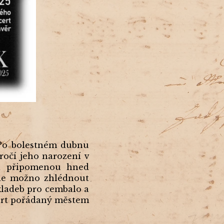
 Po bolestném dubnu
ročí jeho narození v
áka připomenou hned
bude možno zhlédnout
skladeb pro cembalo a
cert pořádaný městem