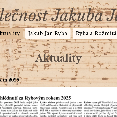
lečnost Jakuba 
ktuality
Jakub Jan Ryba
Ryba a Rožmitá
.
Aktuality
.
kem 2025