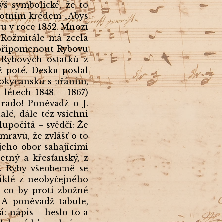
ýš symbolické, že to
ivotním krédem „Abys
ru v roce 1852. Mnozí
v Rožmitále má zcela
 připomenout Rybovu
 Rybových ostatků z
 poté. Desku poslal
Rokycansku s přáním,
 létech 1848 – 1867)
 rado! Poněvadž o J.
lé, dále též všichni
lupočítá – svědčí: Že
ravů, že zvlášť o to
 jeho obor sahajícími
etný a křesťanský, z
J. Ryby všeobecně se
niklé z neobyčejného
, co by proti zbožné
 A poněvadž tabule,
: nápis – heslo to a