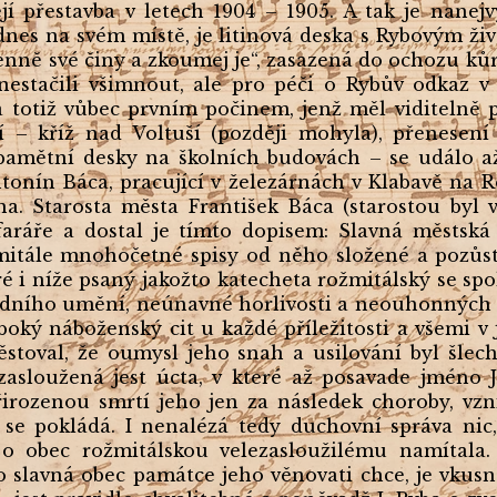
jí přestavba v letech 1904 – 1905. A tak je nanejv
odnes na svém místě, je litinová deska s Rybovým ž
enně své činy a zkoumej je“, zasazená do ochozu ků
i nestačili všimnout, ale pro péči o Rybův odkaz 
a totiž vůbec prvním počinem, jenž měl viditelně
í – kříž nad Voltuší (později mohyla), přenesení
pamětní desky na školních budovách – se událo až
tonín Báca, pracující v železárnách v Klabavě na 
a. Starosta města František Báca (starostou byl v
aráře a dostal je tímto dopisem: Slavná městská
žmitále mnohočetné spisy od něho složené a pozůsta
é i níže psaný jakožto katecheta rožmitálský se spo
edního umění, neúnavné horlivosti a neouhonných m
boký náboženský cit u každé příležitosti a všemi v
ěstoval, že oumysl jeho snah a usilování byl šlech
zasloužená jest úcta, v které až posavade jméno 
řirozenou smrtí jeho jen za následek choroby, vz
se pokládá. I nenalézá tedy duchovní správa nic
o obec rožmitálskou velezasloužilému namítala.
slavná obec památce jeho věnovati chce, je vkusná