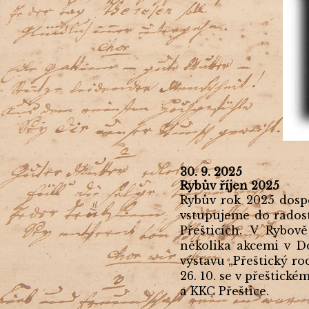
30. 9. 2025
Rybův říjen 2025
Rybův rok 2025 dosp
vstupujeme do radost
Přešticích. V Rybov
několika akcemi v Do
výstavu „Přeštický ro
26. 10. se v přeštic
a KKC Přeštice.