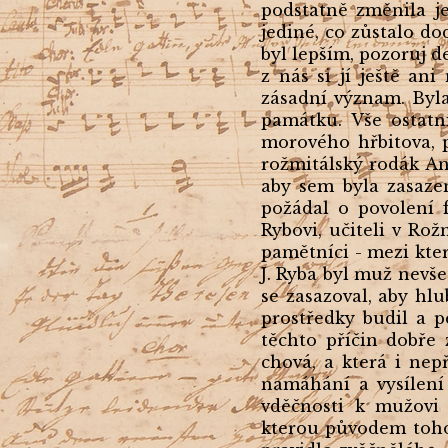
podstatně změnila je
jediné, co zůstalo d
byl lepším, pozoruj d
z nás si jí ještě an
zásadní význam. Byl
památku. Vše ostatn
morového hřbitova, 
rožmitálský rodák An
aby sem byla zasazen
požádal o povolení f
Rybovi, učiteli v Ro
pamětníci - mezi kter
J. Ryba byl muž nevš
se zasazoval, aby hlu
prostředky budil a p
těchto příčin dobře 
chová, a která i nep
namáhání a vysílení 
vděčnosti k mužovi 
kterou původem toho 