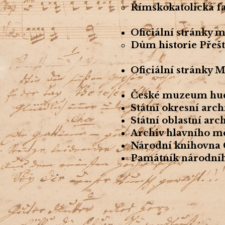
Římskokatolická fa
Oficiální stránky m
Dům historie Přešt
Oficiální stránky
České muzeum hu
Státní okresní arc
Státní oblastní arc
Archiv hlavního m
Národní knihovna 
Památník národníh