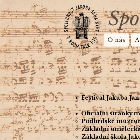
Spo
O nás
A
Festival Jakuba Ja
Oficiální stránky
Podbrdské muze
Základní umělecká
Základní škola Ja