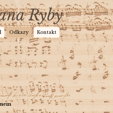
Jana Ryby
l
Odkazy
Kontakt
y
šínem