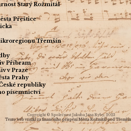
rnost Starý Rožmitál
ěsta Přeštice
icka
 Mikroregionu Třemšín
dby
hiv Příbram
hiv v Praze
ěsta Prahy
České republiky
o písemnictví
.
Copyright © Společnost Jakuba Jana Ryby, 2023
Tento web vznikl za finančního přispění Města Rožmitál pod Třemší