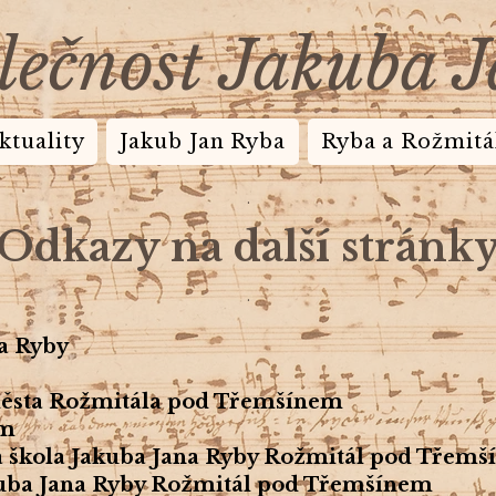
lečnost Jakuba 
ktuality
Jakub Jan Ryba
Ryba a Rožmitá
.
Odkazy na další stránk
.
na Ryby
 města Rožmitála pod Třemšínem
um
 škola Jakuba Jana Ryby Rožmitál pod Třem
kuba Jana Ryby Rožmitál pod Třemšínem