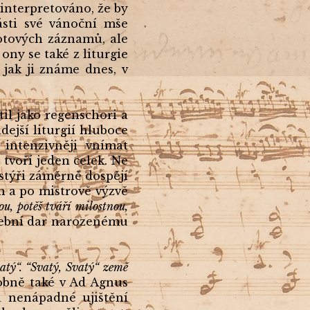
interpretováno, že by
části své vánoční mše
notových záznamů, ale
ony se také z liturgie
 jak ji známe dnes, v
til jako regenschori a
ejší liturgií hluboce
intenzivněji vnímat
m tvoří jeden celek. Ne
astýři záměrně dospějí
m a po mistrově výzvě
u, potěš tváří milostnou,
udební dar narozenému
vatý“. “Svatý, Svatý“ země
obně také v Ad Agnus
la nenápadné ujištění