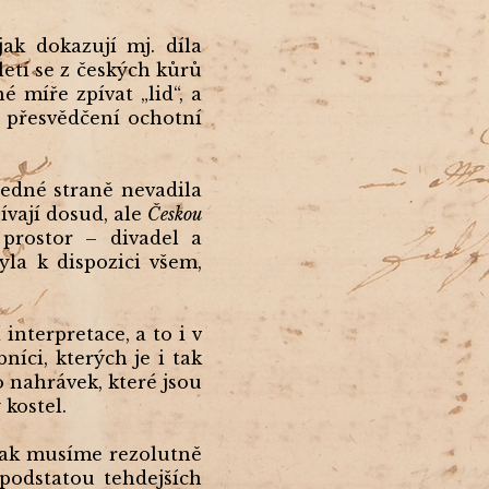
jak dokazují mj. díla
oletí se z českých kůrů
é míře zpívat „lid“, a
vé přesvědčení ochotní
jedné straně nevadila
ívají dosud, ale
Českou
 prostor – divadel a
la k dispozici všem,
interpretace, a to i v
íci, kterých je i tak
 nahrávek, které jsou
kostel.
však musíme rezolutně
podstatou tehdejších