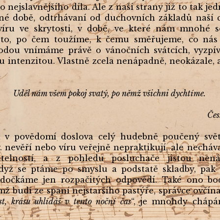
o nejslavnějšího díla. Ale z naší strany již to tak j
šné době, odtrhávaní od duchovních základů naší ci
víru ve skrytosti, v době, ve které nám mnohé sc
to, po čem toužíme, k čemu směřujeme, co nás n
odou vnímáme právě o vánočních svátcích, vyzpí
ou intenzitou. Vlastně zcela nenápadně, neokázale,
Uděl nám všem pokoj svatý, po němž všichni dychtíme.
Čes
v povědomí doslova celý hudebně poučený svět
tzv. nevěří nebo víru veřejně nepraktikují, ale necháv
mitelností, a z pohledu posluchače jistou nen
dyž se ptáme po smyslu a podstatě skladby, pak s
, dočkáme jen rozpačitých odpovědí. Také ono b
jímž budí ze spaní nejstaršího pastýře, správce ovčín
st, krásu uhlídáš v tento noční čas
“, je mnohdy chápá