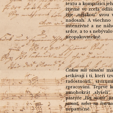
textu a kompozici jeh
žijeme ve zcela odli
žije „nějakou“ svou 
nadosah. A všechno 
intenzivně a ne náh
srdce, a to s nebýval
neopakovatelně.
Českou mši vánoční
má 
setkávají i ti, kteří 
radostností, srozu
zpracování. Teprve k
mnohokrát „slyšeli“
pastýře „
Hej, mistře
“, 
jasnost, nebes na švarno
nepatřičně.