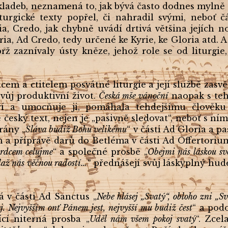
kladeb, neznamená to, jak bývá často dodnes mylně 
iturgické texty popřel, či nahradil svými, neboť 
ia, Credo, jak chybně uvádí drtivá většina jejích 
ia, Ad Credo, tedy určené ke Kyrie, ke Gloria atd. A 
rž zaznívaly ústy kněze, jehož role se od liturgie,
cem a ctitelem posvátné liturgie a její službě zasvě
vůj produktivní život.
Česká mše vánoční
naopak s tehd
ří a umocňuje ji, pomáhala tehdejšímu člověku 
e český text, nejen je „pasivně sledovat“, neboť s ní
rány „
Sláva budiž Bohu velikému
“ v části Ad Gloria a p
h a přípravě darů do Betléma v části Ad Offertoriu
srdcem celujme
“ a společné prosbě „
Obejmi nás láskou svo
laž nás věčnou radostí…
“ přednášejí svůj láskyplný h
á v části Ad Sanctus „
Nebe hlásej „Svatý“, obloho zni „S
ej. Nejvyšším onť Pánem jest, nejvyšší mu budiž čest
“ a pod
ící niterná prosba „
Uděl nám všem pokoj svatý
“. Zce