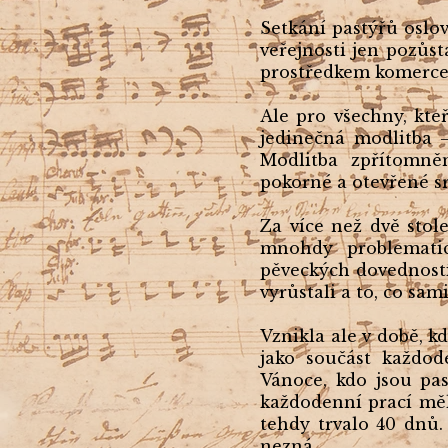
Setkání pastýřů osl
veřejnosti jen pozůs
prostředkem komerce 
Ale pro všechny, kte
jedinečná modlitba 
Modlitba zpřítomněn
pokorné a otevřené srd
Za více než dvě stol
mnohdy problematick
pěveckých dovedností
vyrůstali a to, co sam
Vznikla ale v době, k
jako součást každod
Vánoce, kdo jsou pas
každodenní prací měl
tehdy trvalo 40 dnů.
nezná.