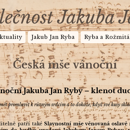
lečnost Jakuba 
ktuality
Jakub Jan Ryba
Ryba a Rožmitá
.
Česká mše vánoční
.
noční Jak
uba Jan Ryby – klenot d
mět promluvit k různým srdcím a to dokáže, když své kusy skl
telně patří také
Slavnostní mše věnovaná oslavě 