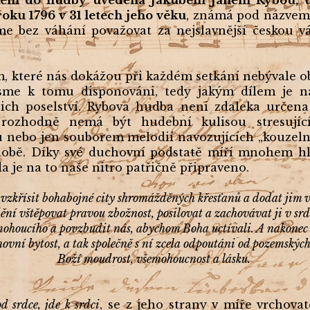
eském do hudby uvedená Jakubem Janem Rybou, u
oku 1796 v 31 letech jeho věku
, známá pod názve
e bez váhání považovat za nejslavnější českou v
, které nás dokážou při každém setkání nebývale obo
jsme k tomu disponováni, tedy jakým dílem je n
jich poselství. Rybova hudba není zdaleka určen
 rozhodně nemá být hudební kulisou stresujíc
u nebo jen souborem melodií navozujících „kouzel
době. Díky své duchovní podstatě míří mnohem hl
zda je na to naše nitro patřičně připraveno.
zkřísit bohabojné city shromážděných křesťanů a dodat jim ví
í vštěpovat pravou zbožnost, posilovat a zachovávat ji v srd
mohoucího a povzbudit nás, abychom Boha uctívali. A nakonec 
ovní bytost, a tak společně s ní zcela odpoutáni od pozemskýc
Boží moudrost, všemohoucnost a lásku.
d srdce, jde k srdci
, se z jeho strany v míře vrchovat