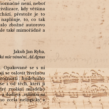
ednoznačné není, neboť
vilizace, kdy většina
hází, přestože je to
aplňuje, to, co tak
valo zbožné autorovo
 ale také mimořádně a
Jakub Jan Ryba,
ká mše vánoční, Ad Agnus
. Opakovaně se s ní
ají se oslovit živelnou
áročností hudebního
e i od těch, kteří ji
odré zvolání mladého
a a dodává „
vzhlédni na
no zcela nelogicky a