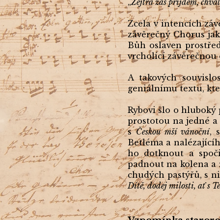
„
Zejtra zas přijdem, chvál
Zcela v intencích záv
závěrečný Chorus jak
Bůh oslaven prostřed
vrcholící závěrečnou 
A takových souvislo
geniálnímu textu, kt
Rybovi šlo o hluboký 
prostotou na jedné a 
s
Českou mší vánoční
, 
Betléma a nalézajícíh
ho dotknout a spoč
padnout na kolena a ž
chudých pastýřů, s n
Dítě, dodej milosti, ať s 