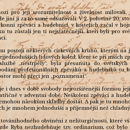
zí pro její srozumitelnost a živelnost milovali, 
le jiní ji za to samé odsuzovali. V 2. polovině 20. st
konní zpěváci a hudebníci, v kostelích začal v hojn
ku tu zůstali jen ti nejstatečnější, kteří byli pro s
ci.
u postoji některých církevních kruhů, kterým na 
ejjednodušších lidových koled, které se při mších zp
lužbě „nestrpěly“, byla přesunuta do světských
podání profesionálních zpěváků a hudebníků tu by
ostor mohl přeci jen „poznamenat“.
e i dnes v době svobody nejrozšířenější formou její 
atřičně v adventní době. Neškolení zpěváci a hudebn
nemohou nárokům skladby dostát. A pak je tu mnoho
ech je mnohem jednodušší a příjemnější než chladný 
litováníhodného obvinění z neliturgičnosti, které 
zde Ryba nezhudebňuje tzv. ordinarium, což bylo 