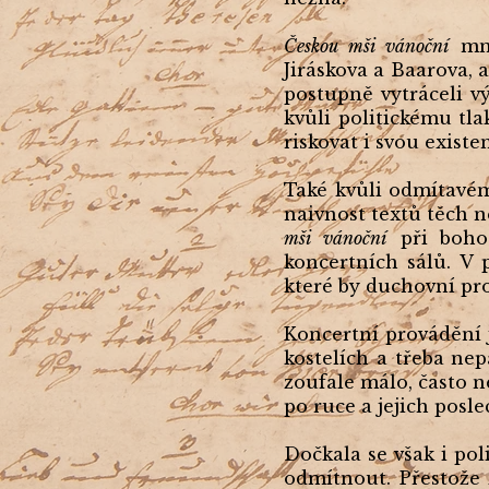
Českou mši vánoční
mno
Jiráskova a Baarova, a
postupně vytráceli vý
kvůli politickému tla
riskovat i svou existen
Také kvůli odmítavém
naivnost textů těch n
mši vánoční
při bohos
koncertních sálů. V 
které by duchovní pr
Koncertní provádění j
kostelích a třeba nep
zoufale málo, často 
po ruce a jejich posl
Dočkala se však i po
odmítnout. Přestože 