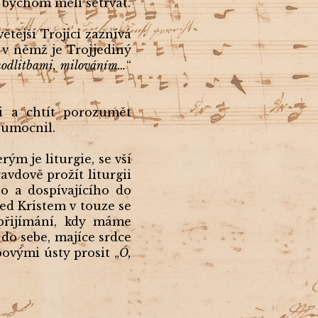
 bychom měli setrvat.
ětější Trojici zaznívá
 v němž je Trojjediný
modlitbami, milováním…
“
i a chtít porozumět
 umocnil.
ým je liturgie, se vší
avdově prožít liturgii
o a dospívajícího do
řed Kristem v touze se
přijímání, kdy máme
do sebe, majíce srdce
ovými ústy prosit „
Ó,