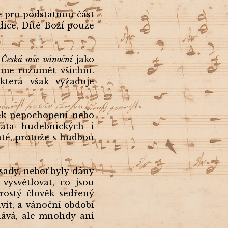
 pro podstatnou část
dice, Dítě Boží pouze
u
Česká mše vánoční
jako
eme rozumět všichni.
 která však vyžaduje
edek nepochopení nebo
ráta hudebnických i
até, protože s hudbou
sady, neboť byly dány
vysvětlovat, co jsou
Prostý člověk sedřený
vit, a vánoční období
znává, ale mnohdy ani