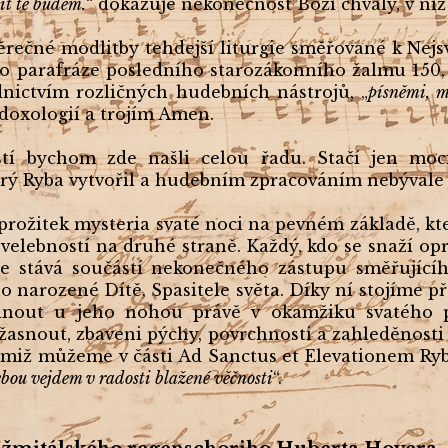
it tě budem.
“ dokazuje nekonečnost Boží chvály, v níž
ěrečné modlitby tehdejší liturgie směřované k Nejsv
o parafráze posledního starozákonního žalmu 150,
nictvím rozličných hudebních nástrojů, „
písněmi, 
doxologií a trojím Amen.
stí bychom zde našli celou řadu. Stačí jen moc
erý Ryba vytvořil a hudebním zpracováním nebývale
prožitek mysteria svaté noci na pevném základě, kter
velebností na druhé straně. Každý, kdo se snaží opr
se stává součástí nekonečného zástupu směřujícíh
o narozené Dítě, Spasitele světa. Díky ní stojíme p
inout u jeho nohou právě v okamžiku svatého 
asnout, zbaveni pýchy, povrchnosti a zahleděnosti 
imiž můžeme v části Ad Sanctus et Elevationem Ryb
Tebou vejdem v radosti blažené věčnosti
“.