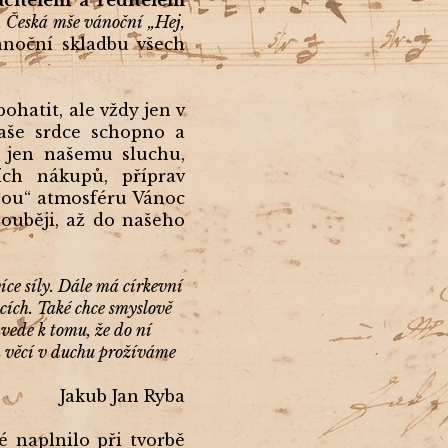
čitelem a ředitelem
m
Česká mše vánoční „Hej,
ánoční skladbu všech
hatit, ale vždy jen v
aše srdce schopno a
a jen našemu sluchu,
ích nákupů, příprav
nou“ atmosféru Vánoc
ouběji, až do našeho
ce síly. Dále má církevní
cích. Také chce smyslově
vede k tomu, že do ní
h věcí v duchu prožíváme
Jakub Jan Ryba
é naplnilo při tvorbě