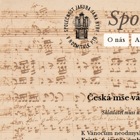
Spo
O nás
A
Česká mše vá
Skladatel musí u
K Vánocům neodmysli