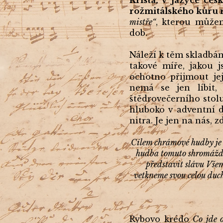
Krista, v jazyce č
rožmitálského kůru r
mistře“
, kterou můžem
dob.
Náleží k těm skladbám
takové míře, jakou 
ochotno přijmout je
nemá se jen líbit,
štědrovečerního stol
hluboko v adventní 
nitra. Je jen na nás, 
Cílem chrámové hudby je v
hudba tomuto shromážděn
představit slávu Vše
vetkneme svou celou duch
Rybovo krédo
Co jde o