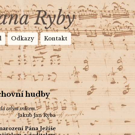
Jana Ryby
l
Odkazy
Kontakt
uchovní hudby
ádá celým srdcem.
Jakub Jan Ryba
narození Pána Ježíše