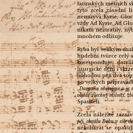
latinských mešních s
tyto zcela zásadní l
nenazývá Kyrie, Glor
vždy Ad Kyrie, Ad Glor
nikam neztratily, nýb
mnohém odlišuje.
Ryba byl velikým znal
hudební tvůrce celý s
koresponduje, dotvá
liturgické dění i skrz
náhodou pějí dva sop
po velkých přípravác
„
Dary mu obětujme a je 
obdař všechny milostí, zb
Spasiteli.
Zcela náležitě zaznív
pěj, chválu Bohu v síle d
několikrát se opakuj