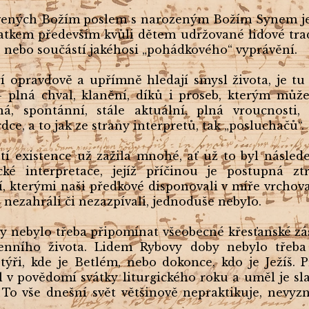
ovených Božím poslem s narozeným Božím Synem je
tatkem především kvůli dětem udržované lidové tra
nebo součástí jakéhosi „pohádkového“ vyprávění.
ří opravdově a upřímně hledají smysl života, je t
– plná chval, klanění, díků i proseb, kterým můž
á, spontánní, stále aktuální, plná vroucnosti,
ce, a to jak ze strany interpretů, tak „posluchačů“.
etí existence už zažila mnohé, ať už to byl násl
é interpretace, jejíž příčinou je postupná zt
, kterými naši předkové disponovali v míře vrchov
i nezahráli či nezazpívali, jednoduše nebylo.
dy nebylo třeba připomínat všeobecné křesťanské zá
enního života. Lidem Rybovy doby nebylo třeba 
týři, kde je Betlém, nebo dokonce, kdo je Ježíš. 
 v povědomí svátky liturgického roku a uměl je sla
 To vše dnešní svět většinově nepraktikuje, nevy