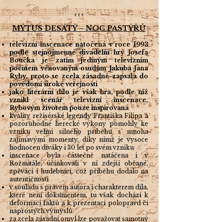
.
‹‹‹
MÝTUS DESÁTÝ – NOC PASTÝŘŮ
televizní inscenace natočená v roce 1993
podle stejnojmenné divadelní hry Josefa
Boučka je zatím jediným televizním
počinem věnovaným osudům Jakuba Jana
Ryby, proto se zcela zásadně zapsala do
povědomí široké veřejnosti
jako literární dílo je však hra, podle níž
vznikl scénář televizní inscenace,
Rybovým životem pouze inspirovaná
kvality režisérské legendy Františka Filipa a
pozoruhodné herecké výkony pomohly ke
vzniku velmi silného příběhu s mnoha
zajímavými momenty, díky nimž je vysoce
hodnocen diváky i 30 let po svém vzniku
inscenace byla částečně natáčena i v
Rožmitále, účinkovali v ní zdejší občané,
zpěváci i hudebníci, což příběhu dodalo na
autentičnosti
v souladu s právem autora i charakterem díla,
které není dokumentem, tu však dochází k
deformaci faktů a k prezentaci polopravd či
naprostých výmyslů
za zcela zásadní omyl lze považovat samotný