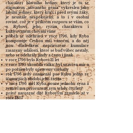
charakter hlavního hrdiny, který je tu se
stigmatem „uštvaného génia“ vykreslen jako
labilní jedinec, který křičí i před svými žáky,
je neustále nespokojený, a to i v osobní
rovině, což je v příkrém rozporu se vším, co
o Rybovi, jeho ryzím charakteru i
kultivovaném chování víme
příběh se odehrává v roce 1796, kdy Ryba
komponuje Českou mši vánoční, a do něj
jsou důsledkem nepřirozené kumulace
zasazeny události, které se buď vůbec nestaly,
nebo se odehrály jindy a často i jinak
v roce 1796 bylo Rybovi 31 let
v roce 1795 skončila válka, byl uzavřen mír a
po požáru byly opraveny varhany
rok 1796 tedy znamenal pro Rybu jedno ze
šťastnějších období jeho života
v roce 1796 měl Ryba pouze jednoho syna a
zemřel mu prvorozený syn, tehdy čtyřletý
právě narozené dítě Rybovým zemřelo až v
roce 1807
inspektor navštívil školu již v roce 1795, tehdy
by spor se Zacharem vyřešen v Rybův
prospěch
farář Kašpar Zachar zemřel až v roce 1803,
tehdy byl jejich spor již zapomenut
Rybův vztah s manželkou byl plný
porozumění, lásky a harmonie