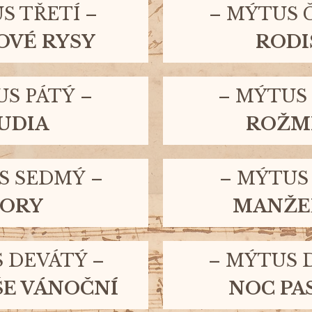
S TŘETÍ
–
–
MÝTUS 
OVÉ RYSY
RODI
US PÁTÝ
–
–
MÝTUS
UDIA
ROŽM
S SEDMÝ
–
–
MÝTUS
PORY
MANŽE
S
DEVÁTÝ –
–
MÝTUS
ŠE VÁNOČNÍ
NOC PA