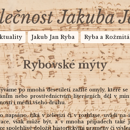
lečnost Jakuba 
ktuality
Jakub Jan Ryba
Ryba a Rožmitá
.
Rybovské mýty
.
váme po mnohá desetiletí zažité omyly, které se 
dáním nebo prostřednictvím literárních děl v min
ností i médii všeho druhu.
lo napsáno, říká v televizi či v rozhlase, uvádí na
ace, však může být, a v mnoha případech také j
lze spolehlivě doložit historickými prameny či výsle