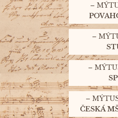
–
MÝTU
POVAH
–
MÝT
ST
–
MÝTU
S
–
MÝTU
ČESKÁ M