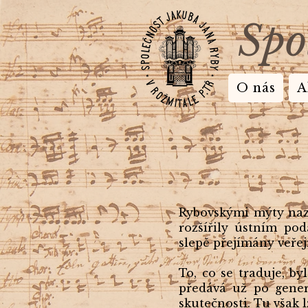
Spo
O nás
A
Rybovskými mýty nazý
rozšířily ústním po
slepě přejímány veřej
To, co se traduje, by
předává už po gener
skutečnosti. Tu však 