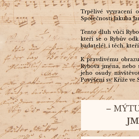
Trpělivé vyvracení 
Společnosti Jakuba Ja
Tento dluh vůči Rybov
kteří se o Rybův odka
badatelé), i těch, kte
K pravdivému obrazu
Rybova jména, nebo s
jeho osudy návštěvo
Povýšení sv. Kříže ve
–
MÝTU
J