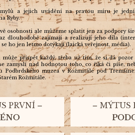
omylů a jejich uvádění na pravou míru je jedn
na Ryby.
ě osobnosti ale můžeme splatit jen za podpory širo
z dlouhodobě zajímají a realizují jeho díla (inter
ří se ho jen letmo dotýkají (laická veřejnost, média).
 může přispět každý, třeba už tím, že si dá pozo
e zamyslí nad hodnotou toho, co říká či píše, ne
u Podbrdského muzea v Rožmitále pod Třemšínem
 Starém Rožmitále.
.
.
S PRVNÍ
–
–
MÝTUS
MÉNO
POD