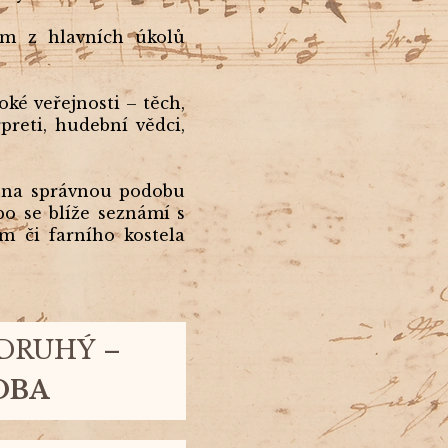
ím z hlavních úkolů
ké veřejnosti – těch,
preti, hudební vědci,
r na správnou podobu
bo se blíže seznámí s
 či farního kostela
 DRUHÝ
–
OBA