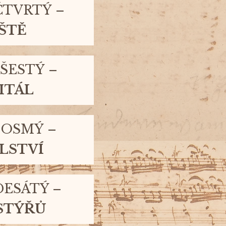
ČTVRTÝ
–
ŠTĚ
 ŠESTÝ
–
ITÁL
 OSMÝ
–
LSTVÍ
DESÁTÝ –
STÝŘŮ