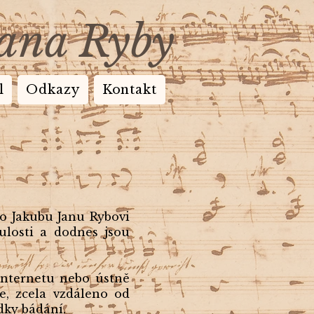
Jana Ryby
l
Odkazy
Kontakt
o Jakubu Janu Rybovi
ulosti a dodnes jsou
 internetu nebo ústně
e, zcela vzdáleno od
dky bádání.